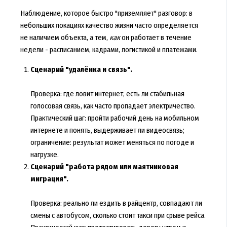
Наблюдение, которое быстро "приземляет" разговор: в
небольших локациях качество жизни часто определяется
не наличием объекта, а тем,
как
он работает в течение
недели - расписанием, кадрами, логистикой и платежами.
Сценарий "удалёнка и связь".
Проверка: где ловит интернет, есть ли стабильная
голосовая связь, как часто пропадает электричество.
Практический шаг: пройти рабочий день на мобильном
интернете и понять, выдерживает ли видеосвязь;
ограничение: результат может меняться по погоде и
нагрузке.
Сценарий "работа рядом или маятниковая
миграция".
Проверка: реально ли ездить в райцентр, совпадают ли
смены с автобусом, сколько стоит такси при срыве рейса.