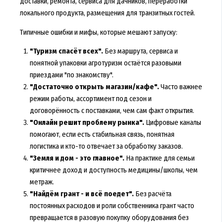
доставки, ремонта, сервиса для дачников, переработки
локального продукта, размещения для транзитных гостей.
Типичные ошибки и мифы, которые мешают запуску:
"Туризм спасёт всех".
Без маршрута, сервиса и
понятной упаковки агротуризм остаётся разовыми
приездами "по знакомству".
"Достаточно открыть магазин/кафе".
Часто важнее
режим работы, ассортимент под сезон и
договорённость с поставками, чем сам факт открытия.
"Онлайн решит проблему рынка".
Цифровые каналы
помогают, если есть стабильная связь, понятная
логистика и кто-то отвечает за обработку заказов.
"Земля и дом - это главное".
На практике для семьи
критичнее доход и доступность медицины/школы, чем
метраж.
"Найдём грант - и всё поедет".
Без расчёта
постоянных расходов и роли собственника грант часто
превращается в разовую покупку оборудования без