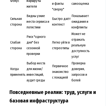
Фокус
маршруты
и факты
самооценка
жителя
"сверху"
Видны узкие
Показывает
Сильная
Быстро даёт
места сервиса и
ожидания и
сторона
контекст
логистики
конфликты
Может не
Риск "одного
отражать
Слабая
дня" без
Легко уйти в
реальную
сторона
сезонной
стереотипы
доступность
проверки
услуг
Выбор места
Проверка
Первичное
Когда
для жизни/
доверия,
знакомство
применять
инвестиций,
запросов и
с локацией
аудит среды
болей
Повседневные реалии: труд, услуги и
базовая инфраструктура