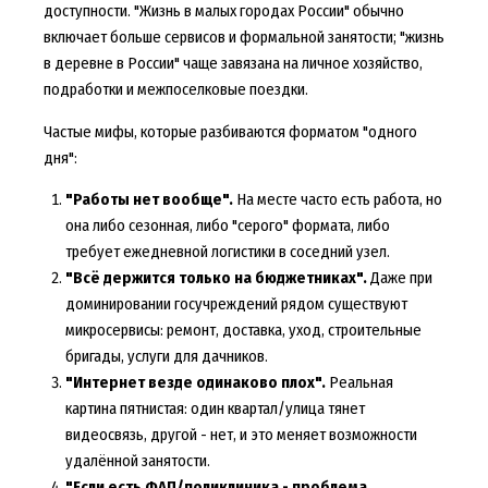
доступности. "Жизнь в малых городах России" обычно
включает больше сервисов и формальной занятости; "жизнь
в деревне в России" чаще завязана на личное хозяйство,
подработки и межпоселковые поездки.
Частые мифы, которые разбиваются форматом "одного
дня":
"Работы нет вообще".
На месте часто есть работа, но
она либо сезонная, либо "серого" формата, либо
требует ежедневной логистики в соседний узел.
"Всё держится только на бюджетниках".
Даже при
доминировании госучреждений рядом существуют
микросервисы: ремонт, доставка, уход, строительные
бригады, услуги для дачников.
"Интернет везде одинаково плох".
Реальная
картина пятнистая: один квартал/улица тянет
видеосвязь, другой - нет, и это меняет возможности
удалённой занятости.
"Если есть ФАП/поликлиника - проблема