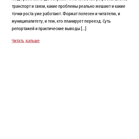
транспорт и связи, какие проблемы реально мешают и какие
точки роста уже работают. Формат полезен и читателю, и
муниципалитету, и тем, кто планирует переезд. Суть
репортажей и практические выводы […]
Один
Читать дальше
день
в
малых
городах
и
сёлах:
репортажи
о
жизни,
проблемах
и
точках
роста